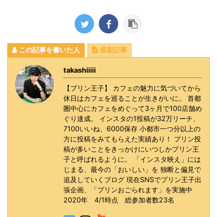
この記事を書いた人
最新記事
takashiiiii
【プリン王子】 カフェの魅力に気づいてから
休日はカフェを巡ることが生きがいに。 首都
圏中心にカフェをめぐって3ヶ月で100店舗め
ぐり達成。 インスタの1投稿が32万リーチ、
7100いいね、6000保存 小都市一つ分以上の
方に投稿をみてもらえた実績あり！ プリン投
稿が多いことをきっかけにいつしかプリン王
子と呼ばれるように。 「インスタ映え」には
じまる、最今の「おいしい」を 独断と偏見で
追及していくブログ 現在SNSでプリン王子出
張企画、「プリンおごられます」を実施中
2020年 4/1時点 総参加者数23名