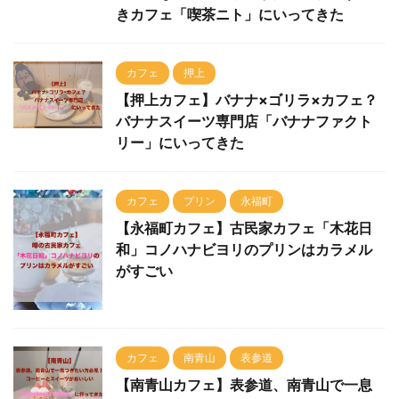
カフェ
押上
【押上カフェ】バナナ×ゴリラ×カフェ？
バナナスイーツ専門店「バナナファクト
リー」にいってきた
カフェ
プリン
永福町
【永福町カフェ】古民家カフェ「木花日
和」コノハナビヨリのプリンはカラメル
がすごい
カフェ
南青山
表参道
【南青山カフェ】表参道、南青山で一息
つきたい方必見！コーヒーとスイーツが