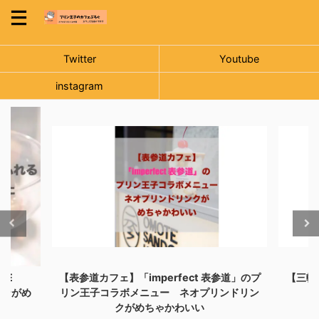
Twitter
Youtube
instagram
表参道」のプ
【三軒茶屋カフェ】名店カボチャのかぼちゃ
リンドリン
プリンが可愛くてうますぎた
「Ja