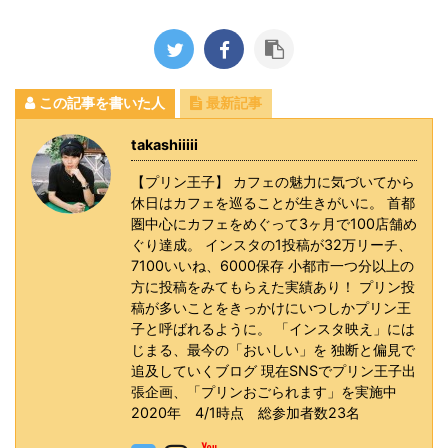
この記事を書いた人
最新記事
takashiiiii
【プリン王子】 カフェの魅力に気づいてから
休日はカフェを巡ることが生きがいに。 首都
圏中心にカフェをめぐって3ヶ月で100店舗め
ぐり達成。 インスタの1投稿が32万リーチ、
7100いいね、6000保存 小都市一つ分以上の
方に投稿をみてもらえた実績あり！ プリン投
稿が多いことをきっかけにいつしかプリン王
子と呼ばれるように。 「インスタ映え」には
じまる、最今の「おいしい」を 独断と偏見で
追及していくブログ 現在SNSでプリン王子出
張企画、「プリンおごられます」を実施中
2020年 4/1時点 総参加者数23名