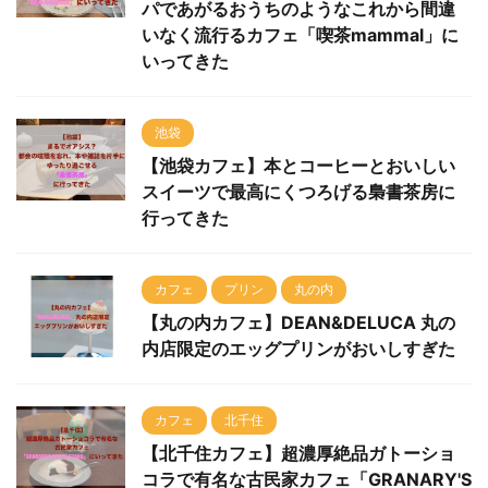
パであがるおうちのようなこれから間違
いなく流行るカフェ「喫茶mammal」に
いってきた
池袋
【池袋カフェ】本とコーヒーとおいしい
スイーツで最高にくつろげる梟書茶房に
行ってきた
カフェ
プリン
丸の内
【丸の内カフェ】DEAN&DELUCA 丸の
内店限定のエッグプリンがおいしすぎた
カフェ
北千住
【北千住カフェ】超濃厚絶品ガトーショ
コラで有名な古民家カフェ「GRANARY'S