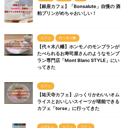
【銀座カフェ】「Bonsalute」自慢の 酒
粕プリンがめちゃおいしい！
カフェ
代々木八幡
【代々木八幡】ホンモノのモンブランが
たべられるお寿司屋さんのようなモンブ
ラン専門店「Mont Blanc STYLE」にい
ってきた
カフェ
【祐天寺カフェ】ぷっくりかわいいオム
ライスとおいしいスイーツが堪能できる
カフェ「torse」に行ってきた
かぼちゃ
カフェ
プリン