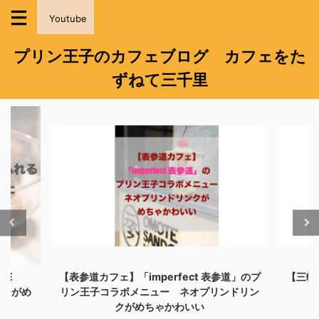
Youtube
プリン王子のカフェブログ カフェをた
ずねて三千里
ct 表参道」のプ
【三軒茶屋カフェ】名店カボチャのかぼちゃ
オプリンドリン
プリンが可愛くてうますぎた
い