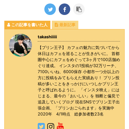
この記事を書いた人
最新記事
takashiiiii
【プリン王子】 カフェの魅力に気づいてから
休日はカフェを巡ることが生きがいに。 首都
圏中心にカフェをめぐって3ヶ月で100店舗め
ぐり達成。 インスタの1投稿が32万リーチ、
7100いいね、6000保存 小都市一つ分以上の
方に投稿をみてもらえた実績あり！ プリン投
稿が多いことをきっかけにいつしかプリン王
子と呼ばれるように。 「インスタ映え」には
じまる、最今の「おいしい」を 独断と偏見で
追及していくブログ 現在SNSでプリン王子出
張企画、「プリンおごられます」を実施中
2020年 4/1時点 総参加者数23名