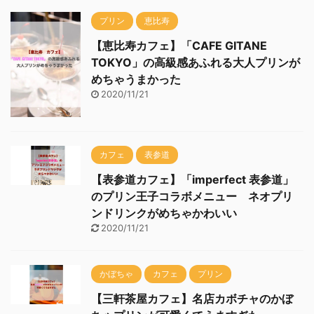
プリン
恵比寿
【恵比寿カフェ】「CAFE GITANE
TOKYO」の高級感あふれる大人プリンが
めちゃうまかった
2020/11/21
カフェ
表参道
【表参道カフェ】「imperfect 表参道」
のプリン王子コラボメニュー ネオプリ
ンドリンクがめちゃかわいい
2020/11/21
かぼちゃ
カフェ
プリン
【三軒茶屋カフェ】名店カボチャのかぼ
ちゃプリンが可愛くてうますぎた