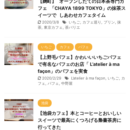
【麹町】 オープンしたての日本茶専門カ
フェ 「CHAYA 1899 TOKYO」の抹茶ス
イーツで しあわせカフェタイム
2020/3/8
いちご
,
カフェ巡り
,
プリン
,
抹
茶
,
東京カフェ
,
茶バリエ
いちご
カフェ
パフェ
【上野毛パフェ】かわいいいちごパフェ
で有名なパフェのお店「 L’atelier à ma
façon」のパフェを実食
2020/2/29
L’atelier à ma façon
,
いちご
,
カ
フェ
,
パフェ
,
中野屋
池袋
【池袋カフェ】本とコーヒーとおいしい
スイーツで最高にくつろげる梟書茶房に
行ってきた