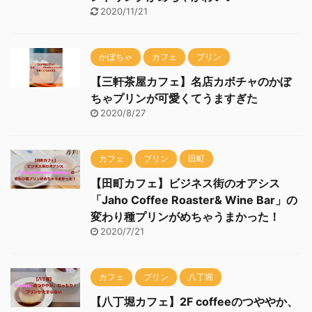
2020/11/21
かぼちゃ
カフェ
プリン
【三軒茶屋カフェ】名店カボチャのかぼ
ちゃプリンが可愛くてうますぎた
2020/8/27
カフェ
プリン
田町
【田町カフェ】ビジネス街のオアシス
「Jaho Coffee Roaster& Wine Bar」の
変わり種プリンがめちゃうまかった！
2020/7/21
カフェ
プリン
八丁堀
【八丁堀カフェ】2F coffeeのつややか、