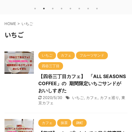
HOME
>
いちご
いちご
いちご
カフェ
フルーツサンド
四谷三丁目
【四谷三丁目カフェ】 「ALL SEASONS
COFFEE」の 期間限定いちごサンドが
おいしすぎた
2020/5/30
いちご
,
カフェ
,
カフェ巡り
,
東
京カフェ
カフェ
抹茶
麹町