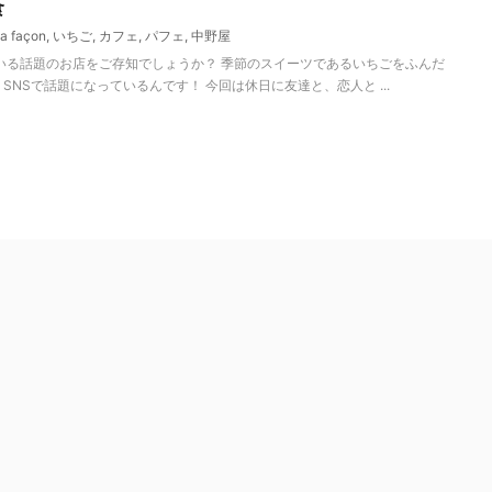
食
ma façon
,
いちご
,
カフェ
,
パフェ
,
中野屋
る話題のお店をご存知でしょうか？ 季節のスイーツであるいちごをふんだ
SNSで話題になっているんです！ 今回は休日に友達と、恋人と ...