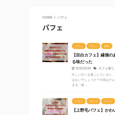
HOME
>
パフェ
パフェ
パフェ
プリン
目白
【目白カフェ】縁側の
る味だった
2020/5/30
カフェ巡り
忙しい日々を過ごしていると、
はないでしょうか？今回はそん
きる「縁 ...
いちご
カフェ
パフェ
【上野毛パフェ】かわいい