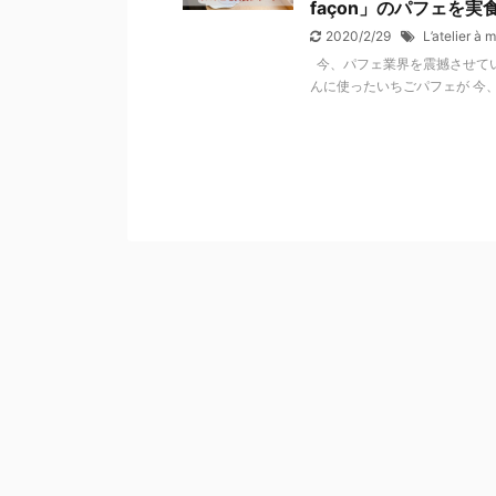
façon」のパフェを実
2020/2/29
L’atelier à 
今、パフェ業界を震撼させてい
んに使ったいちごパフェが 今、