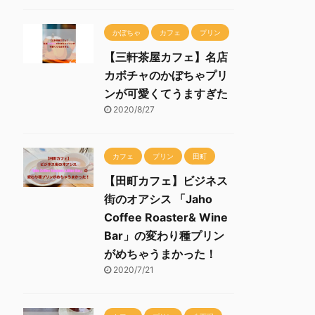
かぼちゃ
カフェ
プリン
【三軒茶屋カフェ】名店
カボチャのかぼちゃプリ
ンが可愛くてうますぎた
2020/8/27
カフェ
プリン
田町
【田町カフェ】ビジネス
街のオアシス 「Jaho
Coffee Roaster& Wine
Bar」の変わり種プリン
がめちゃうまかった！
2020/7/21