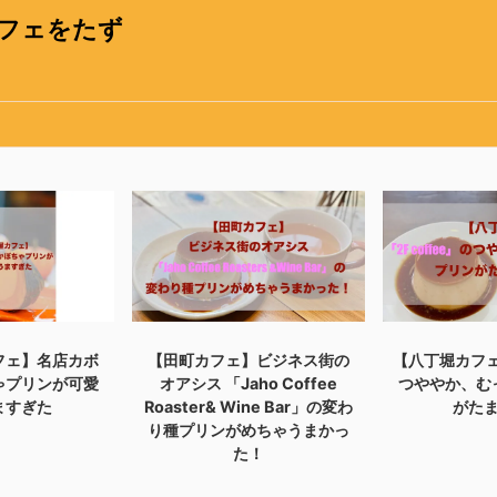
フェをたず
フェ】名店カボ
【田町カフェ】ビジネス街の
【八丁堀カフェ】
ゃプリンが可愛
オアシス 「Jaho Coffee
つややか、む
ますぎた
Roaster& Wine Bar」の変わ
がた
り種プリンがめちゃうまかっ
た！