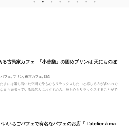
ある古民家カフェ 「小苦樂」の固めプリンは 天にものぼ
,
パフェ
,
プリン
,
東京カフェ
,
目白
たまには落ち着いた空間で身も心もリラックスしたいと感じる方が多いので
な日々頑張っている現代人におすすめの、身も心もリラックスすることがで
いちごパフェで有名なパフェのお店「 L’atelier à ma