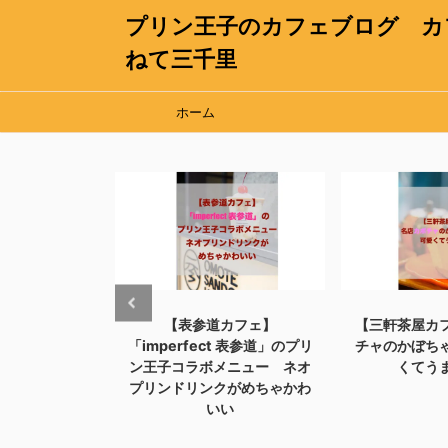
プリン王子のカフェブログ カ
ねて三千里
ホーム
ェ】「CAFE
【表参道カフェ】
【三軒茶屋カ
KYO」の高級感あ
「imperfect 表参道」のプリ
チャのかぼち
リンがめちゃう
ン王子コラボメニュー ネオ
くてう
った
プリンドリンクがめちゃかわ
いい