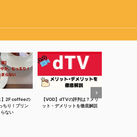
2F coffeeの
【VOD】dTVの評判は？メリ
【VOD】U-
っちり！プリン
ット・デメリットを徹底解説
メリット・デ
まらない