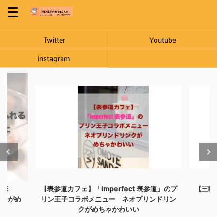
Twitter
Youtube
instagram
「imperfect 表参道」のプ
【三軒茶屋カフェ】名店カボチャの
メニュー ネオプリンドリン
プリンが可愛くてうますぎ
がめちゃかわいい