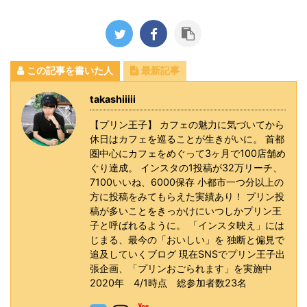
この記事を書いた人
最新記事
takashiiiii
【プリン王子】 カフェの魅力に気づいてから
休日はカフェを巡ることが生きがいに。 首都
圏中心にカフェをめぐって3ヶ月で100店舗め
ぐり達成。 インスタの1投稿が32万リーチ、
7100いいね、6000保存 小都市一つ分以上の
方に投稿をみてもらえた実績あり！ プリン投
稿が多いことをきっかけにいつしかプリン王
子と呼ばれるように。 「インスタ映え」には
じまる、最今の「おいしい」を 独断と偏見で
追及していくブログ 現在SNSでプリン王子出
張企画、「プリンおごられます」を実施中
2020年 4/1時点 総参加者数23名