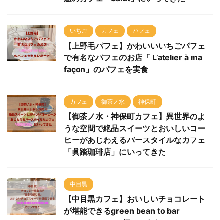
いちご
カフェ
パフェ
【上野毛パフェ】かわいいいちごパフェ
で有名なパフェのお店「 L’atelier à ma
façon」のパフェを実食
カフェ
御茶ノ水
神保町
【御茶ノ水・神保町カフェ】異世界のよ
うな空間で絶品スイーツとおいしいコー
ヒーがあじわえるバースタイルなカフェ
「眞踏珈琲店」にいってきた
中目黒
【中目黒カフェ】おいしいチョコレート
が堪能できるgreen bean to bar
CHOCOLATEに行ってきた